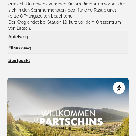
erreicht. Unterwegs kommen Sie am Biergarten vorbei, der
sich in den Sommermonaten ideal für eine Rast eignet
(bitte Öffnungszeiten beachten).
Der Weg endet bei Station 12, kurz vor dem Ortszentrum
von Latsch.
Apfelweg
An 12 Stationen entdecken Sie Wissenswertes rund um den
Fitnessweg
Apfelanbau im Vinschgau.
An 11 Stationen können Sie sich außerdem mit einer
Startpunkt
Bewegungsübung aktiv herausfordern.