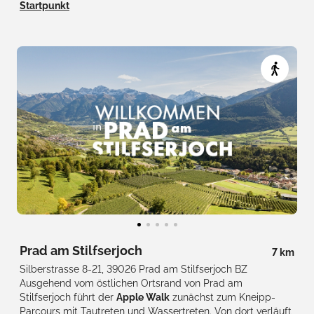
An 12 Stationen entdecken Sie Wissenswertes rund um den
Startpunkt
Apfelanbau im Vinschgau.
Prad am Stilfserjoch
7 km
Silberstrasse 8-21, 39026 Prad am Stilfserjoch BZ
Ausgehend vom östlichen Ortsrand von Prad am
Stilfserjoch führt der
Apple Walk
zunächst zum Kneipp-
Parcours mit Tautreten und Wassertreten. Von dort verläuft